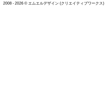
2008 - 2026 © エムエルデザイン (クリエイティブワークス)
トップページ
WEBデザイン
グラフィックデザイン
動画制作/写真撮影
プラン一覧
業務実績
創業サポート