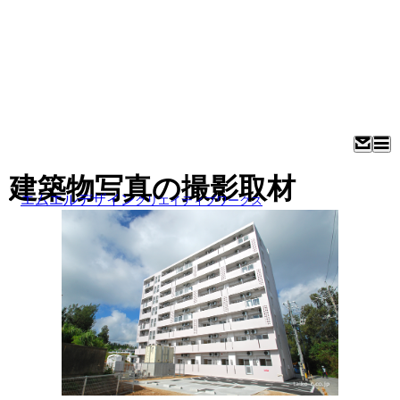
建築物写真の撮影取材
エムエルデザイン
クリエイティブワークス