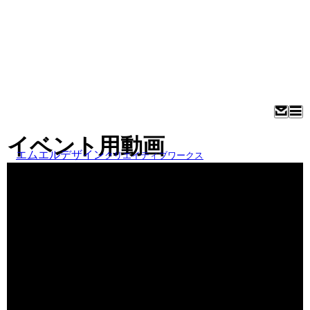
イベント用動画
エムエルデザイン
クリエイティブワークス