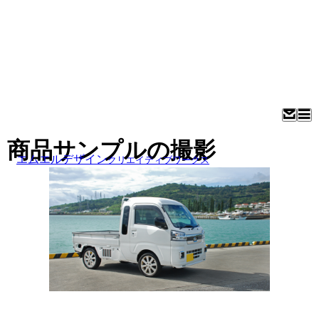
商品サンプルの撮影
エムエルデザイン
クリエイティブワークス