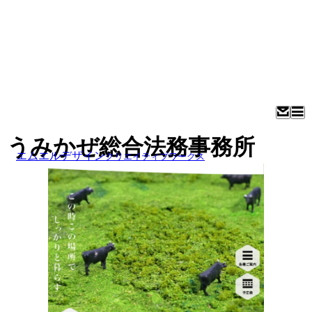
うみかぜ総合法務事務所
エムエルデザイン
クリエイティブワークス