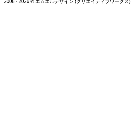
2008 - 2026 © エムエルデザイン (クリエイティブワークス)
トップページ
WEBデザイン
グラフィックデザイン
動画制作/写真撮影
プラン一覧
業務実績
創業サポート