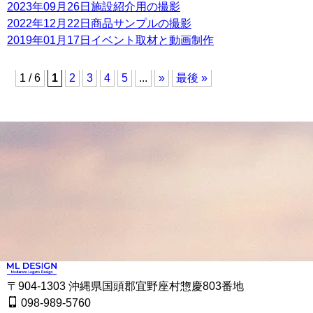
2023年09月26日
施設紹介用の撮影
2022年12月22日
商品サンプルの撮影
2019年01月17日
イベント取材と動画制作
1 / 6
1
2
3
4
5
...
»
最後 »
〒904-1303 沖縄県国頭郡宜野座村惣慶803番地
098-989-5760