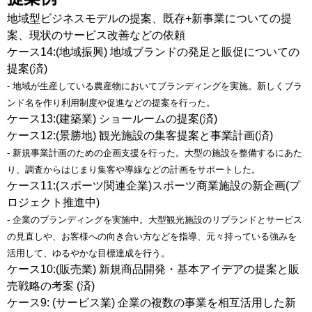
地域型ビジネスモデルの提案、既存+新事業についての提
案、現状のサービス改善などの依頼
ケース14:(地域振興) 地域ブランドの発足と販促についての
提案(済)
- 地域が生産している農産物においてブランディングを実施。新しくブラ
ンド名を作り利用制度や促進などの提案を行った。
ケース13:(建築業) ショールームの提案(済)
ケース12:(景勝地) 観光施設の集客提案と事業計画(済)
- 新規事業計画のための企画支援を行った。大型の施設を整備するにあた
り、調査からはじまり集客や導線などの計画をサポートした。
ケース11:(スポーツ関連企業)スポーツ商業施設の新企画(プ
ロジェクト推進中)
- 企業のブランディングを実施中。大型観光施設のリブランドとサービス
の見直しや、お客様への向き合い方などを指導、元々持っている強みを
活用して、ゆるやかな目標達成を行う。
ケース10:(販売業) 新規商品開発・基本アイデアの提案と販
売戦略の考案 (済)
ケース9: (サービス業) 企業の複数の事業を相互活用した新