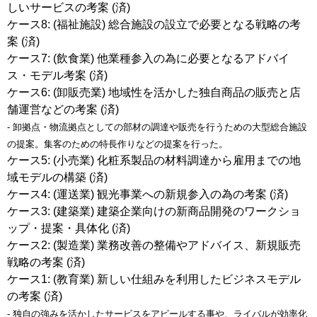
しいサービスの考案 (済)
ケース8: (福祉施設) 総合施設の設立で必要となる戦略の考
案 (済)
ケース7: (飲食業) 他業種参入の為に必要となるアドバイ
ス・モデル考案 (済)
ケース6: (卸販売業) 地域性を活かした独自商品の販売と店
舗運営などの考案 (済)
- 卸拠点・物流拠点としての部材の調達や販売を行うための大型総合施設
の提案。集客のための特長作りなどの提案を行った。
ケース5: (小売業) 化粧系製品の材料調達から雇用までの地
域モデルの構築 (済)
ケース4: (運送業) 観光事業への新規参入の為の考案 (済)
ケース3: (建築業) 建築企業向けの新商品開発のワークショ
ップ・提案・具体化 (済)
ケース2: (製造業) 業務改善の整備やアドバイス、新規販売
戦略の考案 (済)
ケース1: (教育業) 新しい仕組みを利用したビジネスモデル
の考案 (済)
- 独自の強みを活かしたサービスをアピールする事や、ライバルが効率化